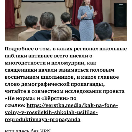
Подробнее о том, в каких регионах школьные
паблики активнее всего писали о
многодетности и целомудрии, как
священники начали заниматься половым
воспитанием школьников, и какое главное
слово демографической пропаганды,
читайте в совместном исследовании проекта
«Не норма» и
«Вёрстки»
по
ссылке:
https://verstka.media/kak-na-fone-
voiny-v-rossiiskih-shkolah-usililas-
reproduktivnaya-propaganda
или
здесь без VPN