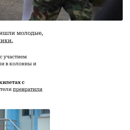
ришли молодые,
ники.
с участием
ли в колонны и
жилетах с
ители
превратили