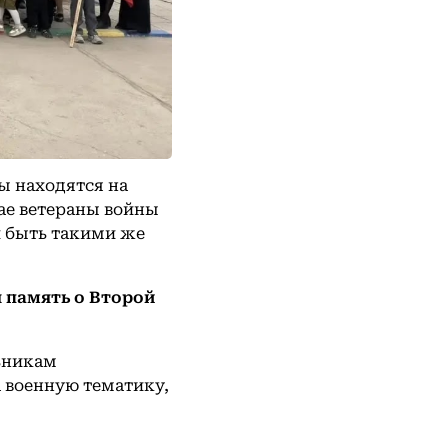
цы находятся на
ае ветераны войны
и быть такими же
 память о Второй
ьникам
а военную тематику,