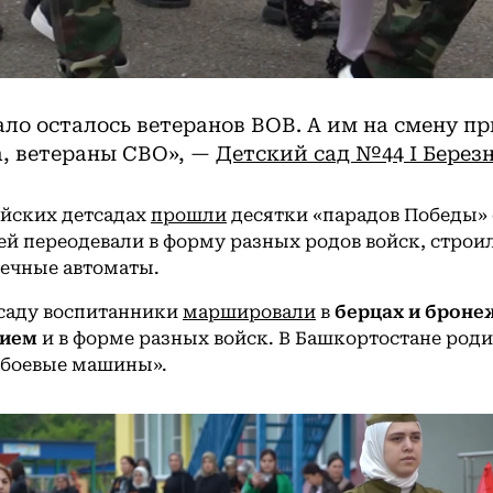
ло осталось ветеранов ВОВ. А им на смену п
а, ветераны СВО», —
Детский сад №44 I Берез
ийских детсадах
прошли
десятки «парадов Победы» 
й переодевали в форму разных родов войск, строи
ечные автоматы.
тсаду воспитанники
маршировали
в
берцах и броне
ием
и в форме разных войск. В Башкортостане род
«боевые машины».