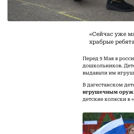
«Сейчас уже ма
храбрые ребят
Перед 9 Мая в росс
дошкольников. Дете
выдавали им игруш
В дагестанском де
игрушечным оруж
детские коляски в 