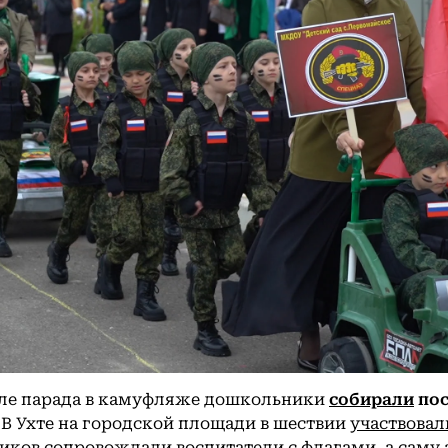
ле парада в камуфляже дошкольники
собирали
пос
В Ухте на городской площади в шествии
участвовал
ков сопровождали воспитатели с флагами, а саму