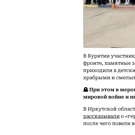
В Бурятии участни
фронте, памятные з
приходили в детски
храбрыми и смелы
🪦 При этом в мер
мировой войне и н
В Иркутской облас
рассказывали
о «ге
после чего повели 