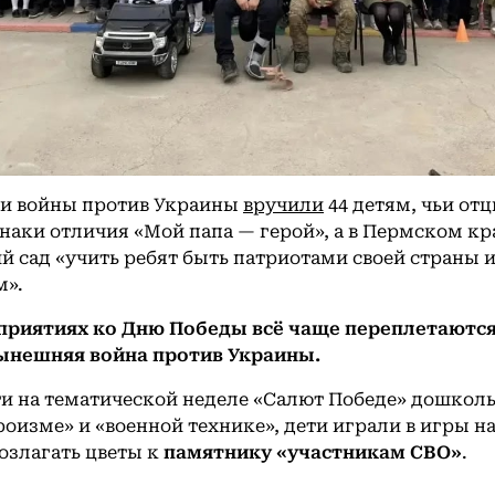
ки войны против Украины
вручили
44 детям, чьи от
наки отличия «Мой папа — герой», а в Пермском кр
й сад «учить ребят быть патриотами своей страны 
м».
оприятиях ко Дню Победы всё чаще переплетаются
ынешняя война против Украины.
ти на тематической неделе «Салют Победе» дошкол
роизме» и «военной технике», дети играли в игры н
возлагать цветы к
памятнику «участникам СВО»
.