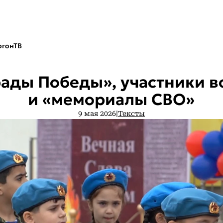
огонТВ
ады Победы», участники 
и «мемориалы СВО»
9 мая 2026
|
Тексты